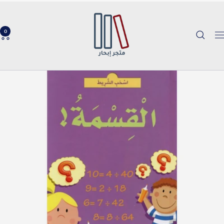
خطي
Ibhar
لى
Bookstore
حتوي
0
لتنقل