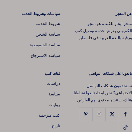
عن المتجر
سياسات وشروط الخدمة
متجر إبحار للكتب، هو متجر
شروط الخدمة
الكتروني يعرض خدمة توصيل كتب
سياسة الشحن
ورقية باللغة العربية في فلسطين.
سياسة الخصوصية
سياسة الاسترجاع
تابعونا على شبكات التواصل
فئات كتب
دراسات
تستخدمون شبكات التواصل
الاجتماعي؟ نحن ايضا، تابعوا نشاطنا
سياسة
هناك، سننشر محتوى يهم القارئين
روايات
📚 افتح عالمًا من القصص 📖
كتب مترجمة
تاريخ
اشترك في نشرتنا البريدية اليوم واحصل على
خصم 10٪
على طلبك