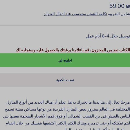
لسعر
₪ 59.00
لمخفَّض
شامل الضريبة
تكلفة الشحن ستحسب عند ادخال العنوان
توصيل خلال 4–6 أيام عمل
الكتاب نفذ من المخزون، قم باعلامنا برغبتك بالحصول عليه وسنجلبه لك
اجلبوه لي
نفدت الكمية
مرحبًا تعال إلى هنا لدينا ما نخبرك به هل تعلم أن هناك العديد من أنواع المنازل
المختلفة في العالم سنزور بعض المنازل الفريدة من نوعها مساكن مبنية تسمح
للناس بالعيش في برد القطب الشمالي أو فوق قمم الأشجار الضخمة بعضها بني
ليتم تفكيكه أو حتى تدميره وهناك الكثير الكثير اكتشفها بنفسك من خلال القيام
برحلة الزيارة أكثر المنازل روعة في العالم.