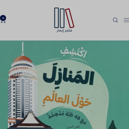
خطي
Ibhar
لى
Bookstore
حتوي
0
لتنقل