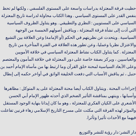
حظيت فرقة المعتزلة بدراسات واسعة على المستوى الفلسفي ، ولكنها لم تحظ
بنفس القدر على المستوى السياسي . وهذا الكتاب محاولة لدراسة تاريخ المعتزلة
السياسي على المستويين : النظري والتطبيقي . وهو يتناول الظروف السياسية
التي أدت إلى نشأة فرقة المعتزلة ، ويناقش أصولهم الخمسة من الوجهة
السياسية . ويتحدث عن نظريتهم في الحكم (أو الإمامة) وعن العلاقة بين التشيع
والاعتزال نظريا وعمليا، وعن تطور هذه العلاقة في الفترة المتأخرة من تاريخ
المعتزلة . كما يتناول الكتاب نشاط المعتزلة السياسي في خلافة الأمويين
والعباسيين ، ويركز بصفة خاصة على دور المعتزلة في خلافة المأمون والمعتصم
وعلى الأبعاد السياسية لمحنة خلق القرآن وما ارتبط بها من مأساة الإمام أحمد بن
حنبل ، ثم يناقش الأسباب التي دفعت الخليفة الواثق في أواخر حكمه إلى إبطال
إجراءات المحنة . ويتناول الكتاب أيضا محنة المعتزلة على يد المتوكل : مظاهرها
وأسبابها ، وينتهي بمناقشة التأثير الضخم الذي أحدثه ظهور الإمام أبي الحسن
الأشعري على الكيان الفكري للمعتزلة ، وهو ما كان إيذانا بنهاية الوجود المستقل
والمؤثر لهذه الفرقة التي مكثت على مسرح التاريخ الإسلامي زهاء قرنين تفاعلت
فيهما مع الأحداث تأثيرا وتأثرا.
دار النشر: دار رؤية للنشر والتوزيع