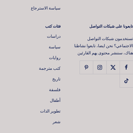
سياسة الاسترجاع
تابعونا على شبكات التواصل
فئات كتب
دراسات
تستخدمون شبكات التواصل
الاجتماعي؟ نحن ايضا، تابعوا نشاطنا
سياسة
هناك، سننشر محتوى يهم القارئين
روايات
كتب مترجمة
📚 افتح عالمًا من القصص 📖
تاريخ
اشترك في نشرتنا البريدية اليوم واحصل على
خصم 10٪
على طلبك
فلسفة
الأول!
سنرسل لك رمز التخفيض مباشرة إلى بريدك الإلكتروني. كن على اطلاع
أطفال
دائم بأفضل العروض، والإصدارات الجديدة، وأحدث التوصيات للكتب.
تطوير الذات
شعر
بريد