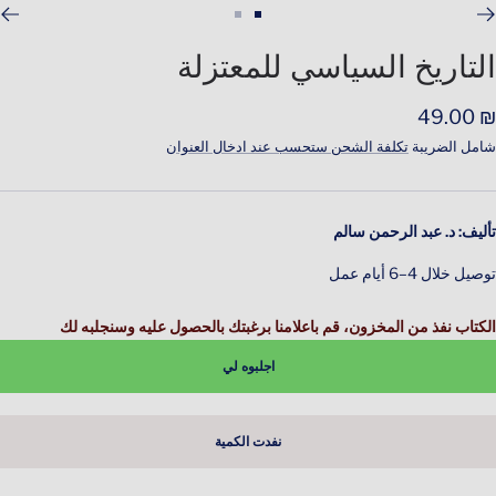
اذهب
اذهب
للشريحة
للشريحة
التاريخ السياسي للمعتزلة
2
1
لسعر
₪ 49.00
لمخفَّض
شامل الضريبة
تكلفة الشحن ستحسب عند ادخال العنوان
تأليف: د. عبد الرحمن سالم
توصيل خلال 4–6 أيام عمل
الكتاب نفذ من المخزون، قم باعلامنا برغبتك بالحصول عليه وسنجلبه لك
اجلبوه لي
نفدت الكمية