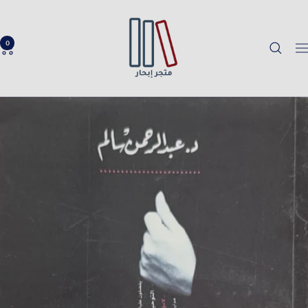
خطي
Ibhar
لى
Bookstore
حتوي
0
لتنقل