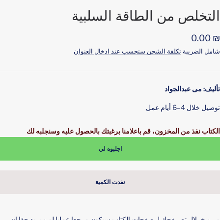
التخلص من الطاقة السلبية
لسعر
₪ 0.00
لمخفَّض
شامل الضريبة
تكلفة الشحن ستحسب عند ادخال العنوان
تأليف: مى عبدالجواد
توصيل خلال 4–6 أيام عمل
الكتاب نفذ من المخزون، قم باعلامنا برغبتك بالحصول عليه وسنجلبه لك
اجلبوه لي
نفدت الكمية
ﻣــﻦ ﺧــﻼل ﺗﺼــﻔﺤﻚ ﻟــﺼﻔﺤﺎت اﻟﻜﺘﺎب ﺳﻴﻜﻮن ﻣﺮﺟﻌﺎ ﻋﻤﻠﻴﺎ ﻟﻤﻦ ﻳﺮﻳﺪ ﺣﻘﺎ ان