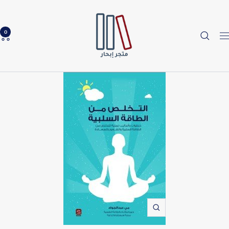
خطي
Ibhar
لى
Bookstore
حتوي
0
لتنقل
Zoom