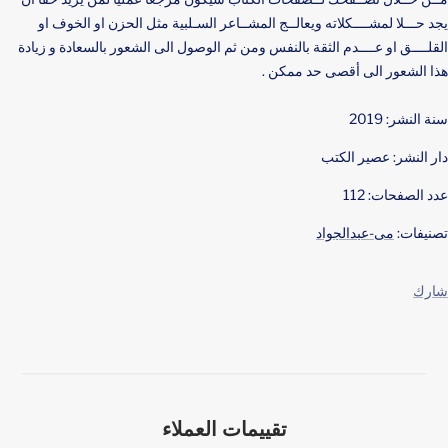
ﻳﺠﺪ ﺣـــﻼ ﻟﻤﺸــــﻜﻼﺗﻪ وﻳﻌﺎﻟــﺞ اﻟﻤﺸــﺎﻋﺮ اﻟﺴـﻠﺒﻴﺔ ﻣﺜﻞ اﻟﺤﺰن او اﻟﺨﻮف او
اﻟﻘﻠــــﻖ او ﻋــــﺪم اﻟﺜﻘﺔ ﺑﺎﻟﻨﻔﺲ وﻣﻦ ﺛﻢ اﻟﻮﺻﻮل اﻟﻰ اﻟﺸﻌﻮر ﺑﺎﻟﺴﻌﺎدة و زﻳﺎدة
ﻫﺬا اﻟﺸﻌﻮر اﻟﻰ أﻗﺼﻰ ﺣﺪ ﻣﻤﻜﻦ .
سنة النشر: 2019
دار النشر: عصير الكتب
عدد الصفحات: 112
تصنيفات:
مى-عبدالجواد
شارك
تقييمات العملاء