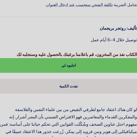
لمخفَّض
شامل الضريبة
تكلفة الشحن ستحسب عند ادخال العنوان
تأليف: روتجر بريجمان
توصيل خلال 4–6 أيام عمل
الكتاب نفذ من المخزون، قم باعلامنا برغبتك بالحصول عليه وسنجلبه لك
اجلبوه لي
نفدت الكمية
لو كان هناك اعتقاد جامع لطرفي النقيض من بين علماء النفس والفلاسفة
والمفكرين القدماء والمعاصرين فهو الافتراض الضمني بأن البشر أشرار. إنه
مفهوم احتل عناوين الصحف وشُكّلت القوانين التي تحكم حياتنا على أساسه: فمن
ميكيافيللي إلى هوبز ومن فرويد إلى بينكر، زُرعت جذور هذا الاعتقاد عميقًا في