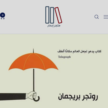
خطي
Ibhar
لى
Bookstore
حتوي
0
لتنقل