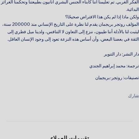
الفكر الغربي. تم تعليمنا أننا كأبناء الجنس البشري أنانيون بطبيعتنا وتحكمنا الغرائز
البدائية.
ولكن ماذا إذا لم يكن هذا الافتراض صحيحًا؟
المؤلف روتجر بريجمان يقدم لنا نظرة على التاريخ الإنساني منذ 200000 سنة،
ليثبت لنا بالأدلة أننا طيبون، ننزع إلى التعاون لا التنافس، ولدينا ميل فطري إلى
الثقة في بعضنا البعض، وأن أساس هذه النزعة تعود إلى وجود الإنسان العاقل.
دار النشر: دار التنوير
ترجمة: محمد إبراهيم الجندي
تصنيفات:
روتجر-بريجمان
شارك
تقييمات العملاء