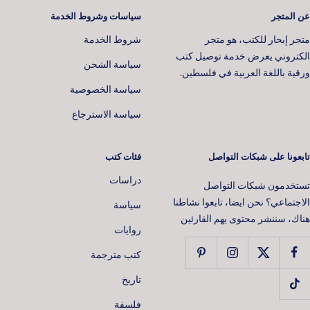
عن المتجر
سياسات وشروط الخدمة
متجر إبحار للكتب، هو متجر
شروط الخدمة
الكتروني يعرض خدمة توصيل كتب
سياسة الشحن
ورقية باللغة العربية في فلسطين.
سياسة الخصوصية
سياسة الاسترجاع
تابعونا على شبكات التواصل
فئات كتب
دراسات
تستخدمون شبكات التواصل
الاجتماعي؟ نحن ايضا، تابعوا نشاطنا
سياسة
هناك، سننشر محتوى يهم القارئين
روايات
كتب مترجمة
📚 افتح عالمًا من القصص 📖
تاريخ
اشترك في نشرتنا البريدية اليوم واحصل على
خصم 10٪
على طلبك
فلسفة
الأول!