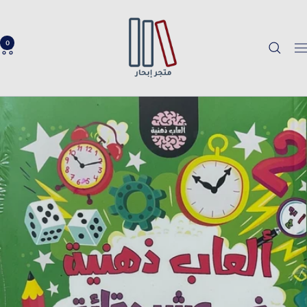
خطي
Ibhar
لى
Bookstore
حتوي
0
لتنقل