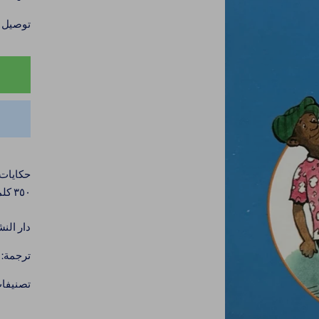
توصيل خلال 4–6
حكايات 
٣٥٠ كلمة باللغتين العربية والإنكليزية
دار الن
ترجمة: 
تصنيفا