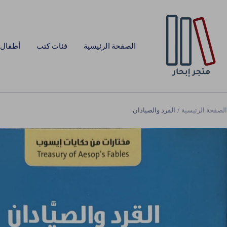
خطي
Ibha
لى
Bookstor
حتوي
الصفحة الرئيسية
فئات كتب
أطفال 
الصفحة الرئيسية
القرد والصيادان