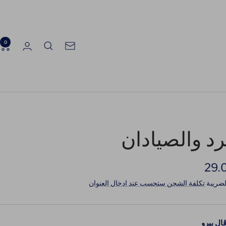
0
الرسالة
الإخبارية
رد والصيادان
ر
ضريبة
تكلفة الشحن ستحسب عند ادخال العنوان
َّض
ال بيرو