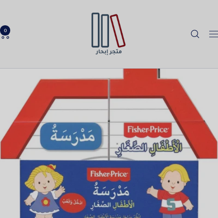
خطي
Ibhar
لى
Bookstore
حتوي
0
لتنقل