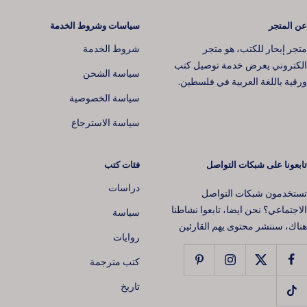
عن المتجر
سياسات وشروط الخدمة
متجر إبحار للكتب، هو متجر
شروط الخدمة
الكتروني يعرض خدمة توصيل كتب
سياسة الشحن
ورقية باللغة العربية في فلسطين.
سياسة الخصوصية
سياسة الاسترجاع
تابعونا على شبكات التواصل
فئات كتب
دراسات
تستخدمون شبكات التواصل
الاجتماعي؟ نحن ايضا، تابعوا نشاطنا
سياسة
هناك، سننشر محتوى يهم القارئين
روايات
كتب مترجمة
📚 افتح عالمًا من القصص 📖
تاريخ
اشترك في نشرتنا البريدية اليوم واحصل على
خصم 10٪
على طلبك