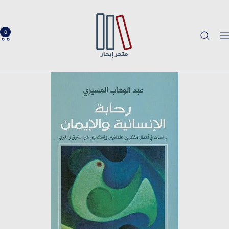
خطي
Ibhar
لى
Bookstore
حتوي
0
لتنقل