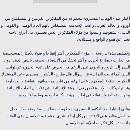
أختار عبد « الوهاب المسيري» مجموعة من المفكرين الغربيين و المسلمين من
أوروبا و العالم العربى و آسيا الإسلامية المنشغلين بالهم العام الوطنى و القومى و
الدينى - لشعوبهم و ليسوا من هؤلاء المفكرين الذين يعيشون فى أبراج عاجية
بعيدا عن هموم الواقع و مشكلاته.
وتكشف هذه الدراسة أن هؤلاء المفكرين أكثر إنفتاحا و قبولا للأفكار المستخلصة
من تجارب حضارية أخرى، و أكثر تخففًا من الإلتصاق الحرفى بالنص الدينى دون
النظر إلى الروح و الجوهر على الرغم من الحرص على عدم الخروج عن ثوابت
الدين. كما تجيب الدراسة عن سؤال ظل يطارد «الدكتور المسيري » عن المشترك
الفكر بين هؤلاء المفكرين على الرغم من تباين مرجعياتهم الثقافية و الحضارية
وتباينها، وكانت الإجابة تكمن فى النزعة الإنسانية التى تؤكد أن للذات الإنسانية
وجودا وفعالية واستقلالا فى إطار الرؤية الكلية للوجود وما وراء الوجود.
وتأتى إختيارات « الدكتور المسيري» محكومة بمنطق واضح ومتماسك لعقل
منشغل وقادر على الإفادة من كل إبداع بشرى يدعم قيمة الإنسان وفى الوقت
ذاته نقده لكل فكر معاد لإنسانية الإنسان.