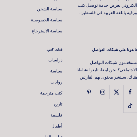
الكتروني يعرض خدمة توصيل كتب
سياسة الشحن
ورقية باللغة العربية في فلسطين.
سياسة الخصوصية
سياسة الاسترجاع
تابعونا على شبكات التواصل
فئات كتب
دراسات
تستخدمون شبكات التواصل
الاجتماعي؟ نحن ايضا، تابعوا نشاطنا
سياسة
هناك، سننشر محتوى يهم القارئين
روايات
كتب مترجمة
تاريخ
فلسفة
📚 افتح عالمًا من القصص 📖
أطفال
تطوير الذات