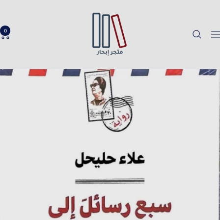
خطي
Ibhar
لى
Bookstore
حتوي
0
لتنقل