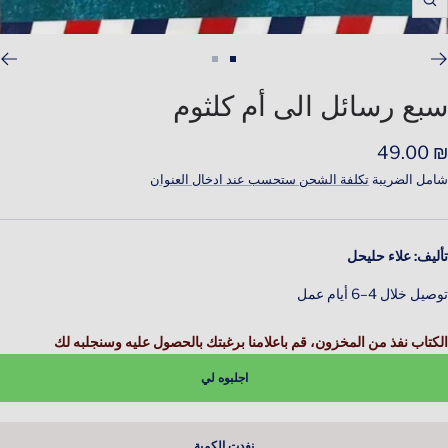
Zoom
اذهب
اذهب
للشريحة
للشريحة
سبع رسائل الى أم كلثوم
2
1
لسعر
₪ 49.00
لمخفَّض
شامل الضريبة
تكلفة الشحن ستحسب عند ادخال العنوان
تأليف: علاء حليحل
توصيل خلال 4–6 أيام عمل
الكتاب نفذ من المخزون، قم باعلامنا برغبتك بالحصول عليه وسنجلبه لك
اجلبوه لي
نفدت الكمية