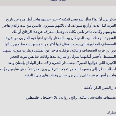
يذكر يزن أنّ نورًا سأل شو يعني النكبة؟» حين حدثتهم هاجر أول مرة عن تاريخ
القرية قبل ثلاث أو أربع سنوات. كان ثلاثتهم يسيرون عائدين من بيت والدي هاجر
نحو بيتهم وكانت هاجر تلقي بكلمات وجمل متفرقة عن هذا الزقاق أو تلك
الشجرة، أو ذلك البيت الذي كان بيت المختار والذي اختبأ فيه الفارون من قرية
الصفصاف المجاورة التي دمرت وقتل فيها أكثر من خمسين شخصا. حين سألها
نور عن قرية الصفصاف والنكبة، توقفت هاجر عن المشي ونظرت صوب السهل
المنبسط الأخضر أمامهما شرقًا، وأشارت بيدها وقالت شايفين بيوت الحجر
الكبيرة اللي حواليها الصبر؟.. تبعت دار الشريدي؟».. نظر الولدان بإمعان وبعد
لحظات نظرا إلى بعضهما البعض بتعجب، ثم قال يزن بحذر: «لأ، مش شايفين هزّت
هاجر رأسها وربتت على رأس یزن بحنان وقالت هاي هيي | النكبة
دار النشر: الدار الأهلية
تصنيفات:
on-sale
,
النكبة
,
رائج
,
رواية
,
علاء-حليحل
,
فلسطين
شارك