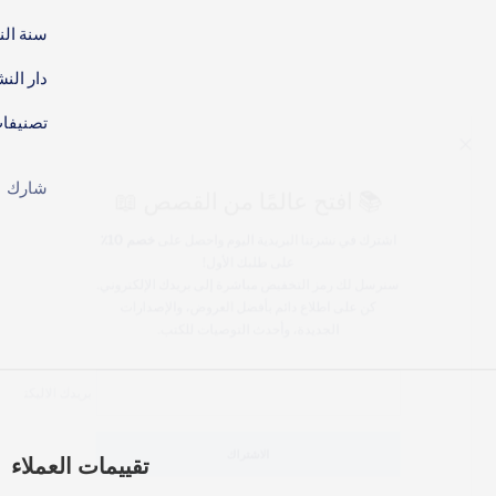
سنة النشر:
دار النش
تصنيفا
📚 افتح عالمًا من القصص 📖
شارك
اشترك في نشرتنا البريدية اليوم واحصل على
خصم 10٪
على طلبك الأول!
سنرسل لك رمز التخفيض مباشرة إلى بريدك الإلكتروني.
كن على اطلاع دائم بأفضل العروض، والإصدارات
الجديدة، وأحدث التوصيات للكتب.
بريدك ال
تقييمات العملاء
الاشتراك