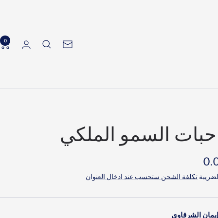
0
الرسالة
الإخبارية
بات السمو الملكي
ر
ضريبة
تكلفة الشحن ستحسب عند ادخال العنوان
َّض
إيمان الشرقاوي