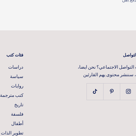
لتواصل
فئات كتب
لتواصل الاجتماعي؟ نحن ايضا،
دراسات
، سننشر محتوى يهم القارئين
سياسة
روايات
كتب مترجمة
تاريخ
فلسفة
أطفال
تطوير الذات