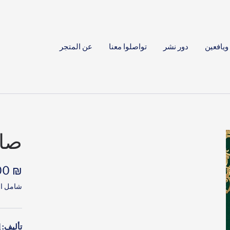
ويافعين
دور نشر
تواصلوا معنا
عن المتجر
صاح
السع
₪ 0.00
شامل ال
المخف
تأليف: 