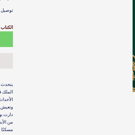
توصيل خلال 4–6
الكتاب 
يتحدث ه
الملك ف
الأحداث
وتعيش ك
دارت به
من الأب
مسكنًا 