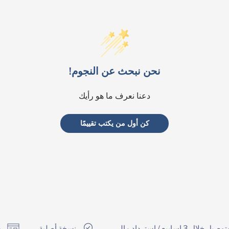
نحن نبحث عن النجوم!
دعنا نعرف ما هو رأيك
كن أول من يكتب تقييمًا
ال 3 اسابيع / استرداد مالي
نسخة أصلية
د