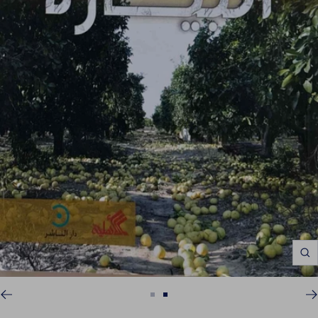
Zoom
اذهب
اذهب