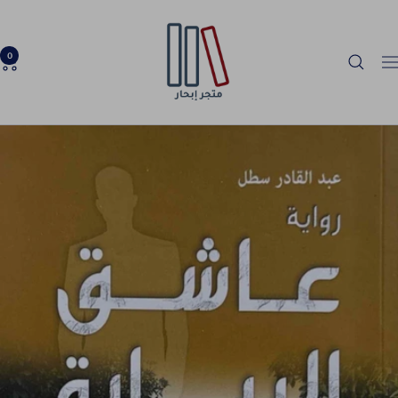
خطي
Ibhar
لى
Bookstore
حتوي
0
لتنقل