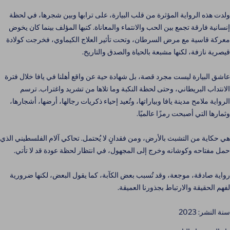
ولدت هذه الرواية المؤثرة من قلب البيارة، على ترابها وبين شجرها، في لحظة
إنسانية فارقة تجمع بين الحب والانتماء والمعاناة. كتبها المؤلف بينما كان يخوض
معركة قاسية مع مرض السرطان، وتحت تأثير العلاج الكيماوي، فخرجت كولادة
قيصرية نازفة، لكنها مشبعة بالحياة والصدق والتاريخ.
عاشق البيارة ليست مجرد قصة، بل شهادة حية عن واقع أهلنا في يافا خلال فترة
الانتداب البريطاني، وحتى لحظة النكبة وما تلاها من تشريد واغتراب. ترسم
الرواية ملامح مدينة يافا وبياراتها، وتُعيد إحياء ذكريات رجالها، أرضها، أشجارها،
وثمارها التي أصبحت رمزًا عالميًا.
هي حكاية من التشبث بالأرض، ومن فقدانٍ لا يُحتمل. تحاكي آلام الفلسطيني الذي
حمل مفتاحه وكوشانه وخرج إلى المجهول، في انتظار لحظة عودة قد لا تأتي.
رواية صادقة، موجعة، وقد تُسبب بعض الكآبة، كما يقول البعض، لكنها ضرورية
لفهم الحقيقة والارتباط بجذورنا العميقة.
سنة النشر: 2023