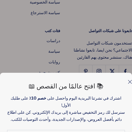
سياسة الخصوصية
سياسة الاسترجاع
تابعونا على شبكات التواصل
فئات كتب
دراسات
تستخدمون شبكات التواصل
الاجتماعي؟ نحن ايضا، تابعوا نشاطنا
سياسة
هناك، سننشر محتوى يهم القارئين
روايات
📚 افتح عالمًا من القصص 📖
كتب مترجمة
تاريخ
اشترك في نشرتنا البريدية اليوم واحصل على
خصم 10٪
على طلبك
الأول!
فلسفة
سنرسل لك رمز التخفيض مباشرة إلى بريدك الإلكتروني. كن على اطلاع
أطفال
دائم بأفضل العروض، والإصدارات الجديدة، وأحدث التوصيات للكتب.
تطوير الذات
بريد
شعر