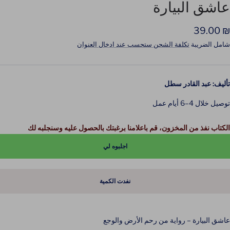
للشريحة
للشريحة
عاشق البيارة
2
1
لسعر
₪ 39.00
لمخفَّض
شامل الضريبة
تكلفة الشحن ستحسب عند ادخال العنوان
تأليف: عبد القادر سطل
توصيل خلال 4–6 أيام عمل
الكتاب نفذ من المخزون، قم باعلامنا برغبتك بالحصول عليه وسنجلبه لك
اجلبوه لي
نفدت الكمية
عاشق البيارة – رواية من رحم الأرض والوجع