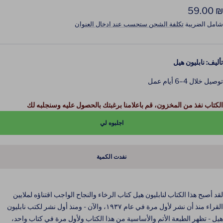
لسعر
₪ 59.00
لمخفَّض
شامل الضريبة
تكلفة الشحن ستحسب عند ادخال العنوان
تأليف: نابليون هيل
توصيل خلال 4–6 أيام عمل
الكتاب نفذ من المخزون، قم باعلامنا برغبتك بالحصول عليه وسنجلبه لك
اجلبوه لي
نفدت الكمية
لقد أصبح هذا الكتاب لنابليون هيل كتاب الرخاء والنجاح الواجب اقتناؤه لملايين
القراء منذ أن نشر لأول مرة في عام ١٩٣٧، والآن - ومنذ أول نشر لكتب نابليون
هيل - تظهر الطبعة الأتم والأساسية من هذا الكتاب ولأول مرة في كتاب واحد،