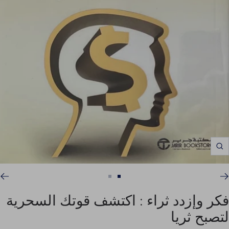
Zoom
اذهب
اذهب
للشريحة
للشريحة
فكر وإزدد ثراء : اكتشف قوتك السحرية
2
1
لتصبح ثريا