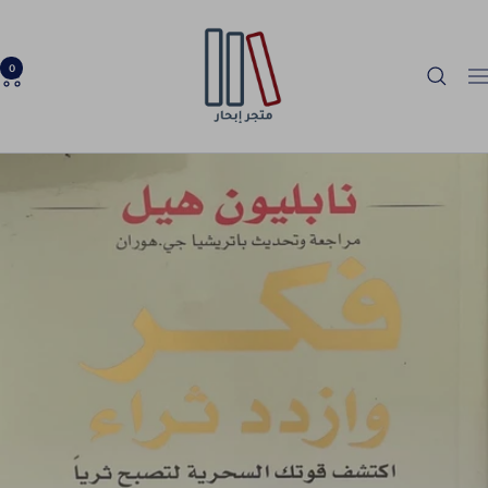
خطي
Ibhar
لى
Bookstore
حتوي
0
لتنقل