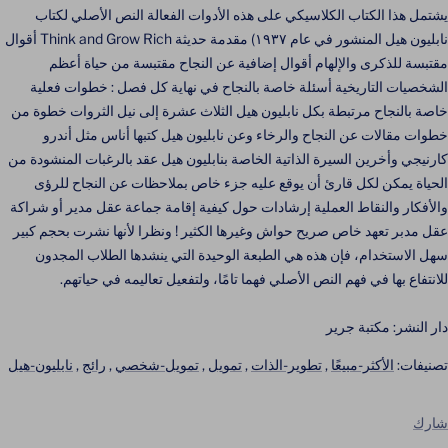
يشتمل هذا الكتاب الكلاسيكي على هذه الأدوات الفعالة النص الأصلي لكتاب
نابليون هيل المنشور في عام ١٩٣٧) مقدمة حديثة Think and Grow Rich أقوال
مقتبسة للذكرى والإلهام أقوال إضافية عن النجاح مقتبسة من حياة أعظم
الشخصيات التاريخية أسئلة خاصة بالنجاح في نهاية كل فصل : خطوات فعلية
خاصة بالنجاح مرتبطة بكل نابليون هيل الثلاث عشرة إلى نيل الثروات خطوة من
خطوات مقالات عن النجاح والرخاء وعن نابليون هيل كتبها أناس مثل أندرو
كارنيجي وأخرين السيرة الذاتية الخاصة بنابليون هيل عقد بالرغبات المنشودة من
الحياة يمكن لكل قارئ أن يوقع عليه جزء خاص بملاحظات عن النجاح للرؤى
والأفكار والنقاط العملية إرشادات حول كيفية إقامة جماعة عقل مدير أو شراكة
عقل مدبر تعهد خاص صريح حواش وغيرها الكثير ! ونظرا لأنها نشرت بحجم كبير
سهل الاستخدام، فإن هذه هي الطبعة الوحيدة التي ينشدها الطلاب المجدون
للانتفاع بها في فهم النص الأصلي فهما تامًا، ولتفعيل تعاليمه في حياتهم.
دار النشر: مكتبة جرير
تصنيفات:
الأكثر-مبيعًا
,
تطوير-الذات
,
تمويل
,
تمويل-شخصي
,
رائج
,
نابليون-هيل
شارك