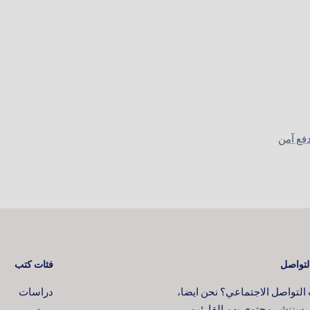
فع آمن
لتواصل
فئات كتب
لتواصل الاجتماعي؟ نحن ايضا،
دراسات
، سننشر محتوى يهم القارئين