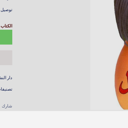
توصيل خلال 4–6
الكتاب 
دار النش
تصنيفا
شارك