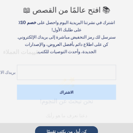
📚 افتح عالمًا من القصص 📖
اشترك في نشرتنا البريدية اليوم واحصل على
خصم 10٪
على طلبك الأول!
سنرسل لك رمز التخفيض مباشرة إلى بريدك الإلكتروني.
كن على اطلاع دائم بأفضل العروض، والإصدارات
تقييمات العملاء
الجديدة، وأحدث التوصيات للكتب.
بريدك ال
الاشتراك
نحن نبحث عن النجوم!
دعنا نعرف ما هو رأيك
كن أول من يكتب تقييمًا