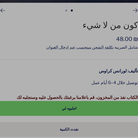
اذهب
اذهب
للشريحة
للشريحة
كون من لا شيء
2
1
لسعر
₪ 48.00
لمخفَّض
شامل الضريبة
تكلفة الشحن ستحسب عند ادخال العنوان
تأليف: لورانس كراوس
توصيل خلال 4–6 أيام عمل
الكتاب نفذ من المخزون، قم باعلامنا برغبتك بالحصول عليه وسنجلبه لك
اجلبوه لي
نفدت الكمية