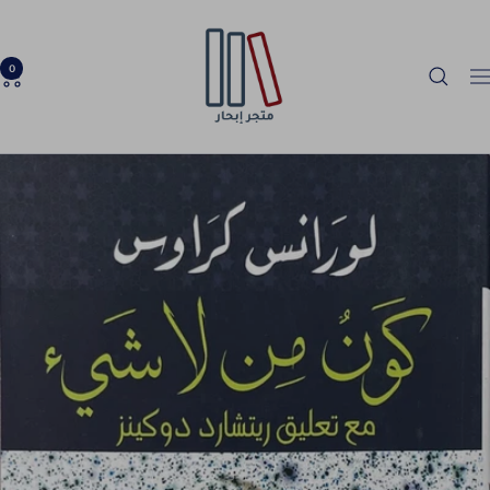
خطي
Ibhar
لى
Bookstore
حتوي
0
لتنقل