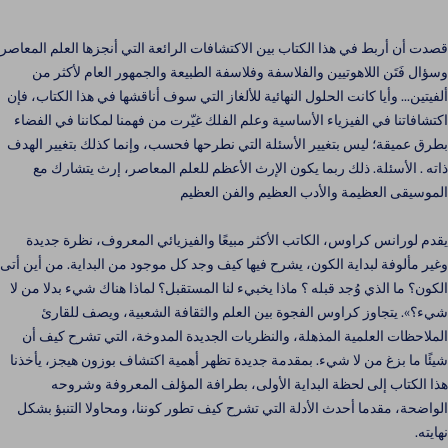
قصدت أن أربط في هذا الكتاب بين الاكتشافات الرائعة التي أنجزها العلم المعاصر
وسؤال فَتَن اللاهوتيين والفلاسفة وفلاسفة الطبيعة والجمهور العام لأكثر من
ألفيتين... وأيا كانت الحلول النهائية للألغاز التي سوف أناقشها في هذا الكتاب، فإن
اكتشافاتنا في الفيزياء الأساسية وعلم الفلك غيّرت من فهمنا لمكاننا في الفضاء
بطرق عميقة؛ ليس بتغيير الأسئلة التي نطرحها فحسب، وإنما كذلك بتغيير الهدف
ذاته . الأسئلة. ذلك ربما يكون الإرث الأعظم للعلم المعاصر، إرث يتشارك مع
الموسيقى العظيمة والأدب العظيم والفن العظيم
يقدم لورانس كراوس، الكاتب الأكثر مبيعًا والفيزيائي المعروف، نظرة جديدة
وغير مألوفة لبداية الكون، يشرح فيها كيف وجد كل موجود من البداية. من أين أتى
الكون؟ ما الذي وُجد قبله ؟ ماذا يخبيء لنا المستقبل؟ لماذا هناك شيء بدلا من لا
شيء؟». يتجاوز كراوس الفجوة بين العلم والثقافة الشعبية، ويصف للقارئ
الملاحظات العلمية المذهلة، والنظريات الجديدة المدوخة، التي تشرح كيف أن
شيئًا ما بزغ من لا شيء. بمقدمة جديدة تظهر أهمية اكتشاف بوزون هيجز، يأخذنا
هذا الكتاب إلى لحظة البداية الأولى، بطرافة المؤلف المعروفة وشروحه
الواضحة، مقدما أحدث الأدلة التي تشرح كيف تطور كوننا، ومحاولا التنبؤ بشكل
نهايته.