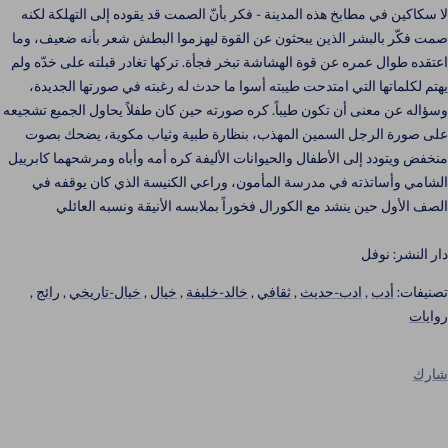
لا سكاكين في مطابخ هذه المدينة - فكر بأنّ الصمت قد يقوده إلى التهلكة لكنه
صمت فكّر بالبشر الذين يبحثون عن القوة ليهزموا البطش شعر بأنه ضعيف، وما
اعتقده طوال عمره عن قوة الهشاشة تبخر فجأة. تركها تغادر قبلته على خدّه ولم
يهتم لكلماتها التي امتدحت طيبته أسوا ما حدث له رغبته في صورتها الجديدة،
وسؤاله عن معنى أن تكون طيباً. كره صورته حين كان طفلاً يحاول الجميع تشجيعه
على صورة الرجل السمين المهذب، بنظارة طبية وثياب مكوية، يضحك بصوت
منخفض ويتودد إلى الأطفال والحيوانات الأليفة كره أمه وأباه ومرشحهما كابرييل
الشامي وأساتذته في مدرسة المأمون، وراعي الكنيسة الذي كان يوقفه في
الصف الأول حين ينشد مع الكورال فخوراً بملابسه الأنيقة ونسبه العائلي
دار النشر: نوفل
تصنيفات:
أدب
,
ادب-حديث
,
ثقافي
,
خالد-خليفة
,
خيال
,
خيال-تاريخي
,
رائج
,
روايات
شارك