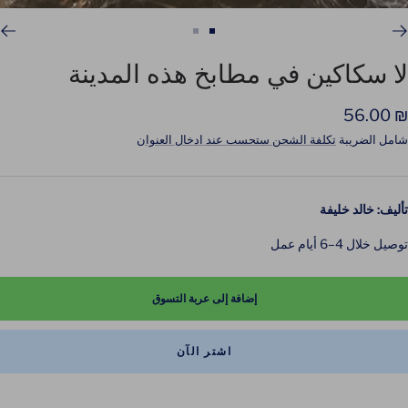
اذهب
اذهب
للشريحة
للشريحة
لا سكاكين في مطابخ هذه المدينة
2
1
لسعر
₪ 56.00
لمخفَّض
شامل الضريبة
تكلفة الشحن ستحسب عند ادخال العنوان
تأليف: خالد خليفة
توصيل خلال 4–6 أيام عمل
إضافة إلى عربة التسوق
اشتر الآن