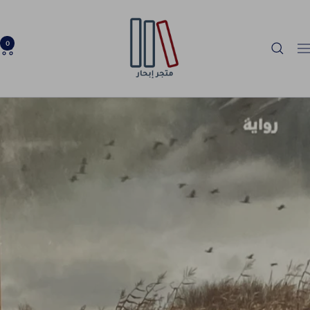
خطي
Ibhar
لى
Bookstore
حتوي
0
لتنقل