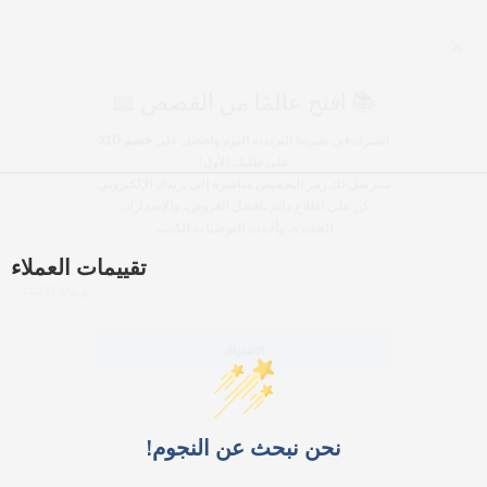
📚 افتح عالمًا من القصص 📖
اشترك في نشرتنا البريدية اليوم واحصل على
خصم 10٪
على طلبك الأول!
سنرسل لك رمز التخفيض مباشرة إلى بريدك الإلكتروني.
كن على اطلاع دائم بأفضل العروض، والإصدارات
الجديدة، وأحدث التوصيات للكتب.
تقييمات العملاء
بريدك ال
الاشتراك
نحن نبحث عن النجوم!