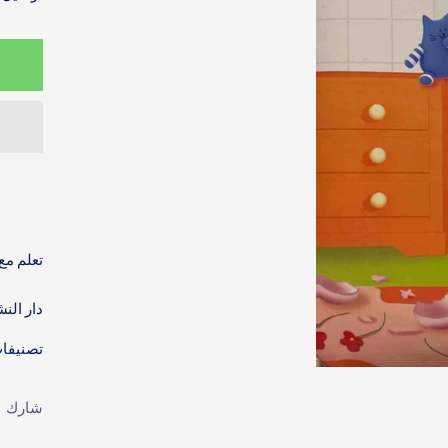
تعلم مع
دار النش
تصنيفا
شارك