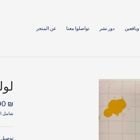
ويافعين
دور نشر
تواصلوا معنا
عن المتجر
لول
السع
₪ 37.00
شامل ال
المخف
توصيل خلال 4–6