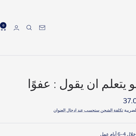
0
الرسالة
الإخبارية
و يتعلم ان يقول : عفوًا
ر
ضريبة
تكلفة الشحن ستحسب عند ادخال العنوان
َّض
 أيام عمل