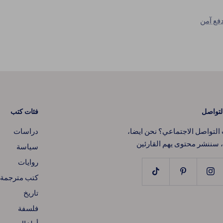
فع آمن
لتواصل
فئات كتب
لتواصل الاجتماعي؟ نحن ايضا،
دراسات
، سننشر محتوى يهم القارئين
سياسة
روايات
كتب مترجمة
تاريخ
فلسفة