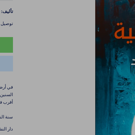
تأليف: 
توصيل خلال 4–6
في أرض 
السنين 
أقرب فر
سنة النشر:
دار الن