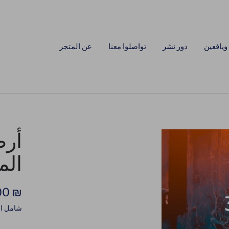
ويافعين
دور نشر
تواصلوا معنا
عن المتجر
الم
السع
₪ 55.00
شامل ال
المخف