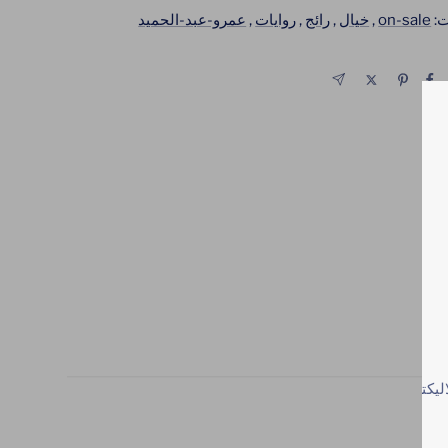
ت:
on-sale
,
خيال
,
رائج
,
روايات
,
عمرو-عبد-الحميد
اليكتروني