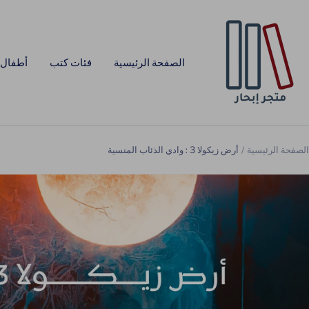
خطي
Ibha
لى
Bookstor
حتوي
الصفحة الرئيسية
فئات كتب
أطفال 
الصفحة الرئيسية
أرض زيكولا 3 : وادي الذئاب المنسية