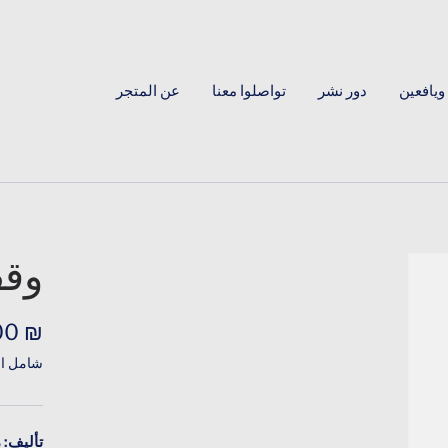
ويافعين
دور نشر
تواصلوا معنا
عن المتجر
وقف
السع
₪ 0.00
شامل ال
المخف
تأليف: 