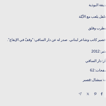
يقة البوذية
فل يلعب مع الأيّلة
ضطرب وقلق
صير كاتب وشاعر لبناني. صدر له عن دار الساقي: "وقفٌ في الإيقاع".
 2012
اليكتروني
شر: دار الساقي
حات: 62
ت:
ميشال-قصير