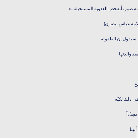
ة صور، أتفحص العذوبة المستحيلة...»
ّمة عباس بيضون)
سيقول إن الطفولة
قد والدتها
ح
في ذلك لكنّه
مجدّداً
بينا