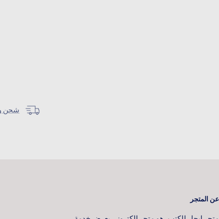
شحن وتوصيل خل
عن المتجر
متجر إبحار للكتب، هو متجر الكتروني يعرض خدمة