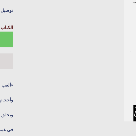
توصيل خلال 4–6
الكتاب 
«ألعب با
وأحجام 
ويخلق ا
في غمرة