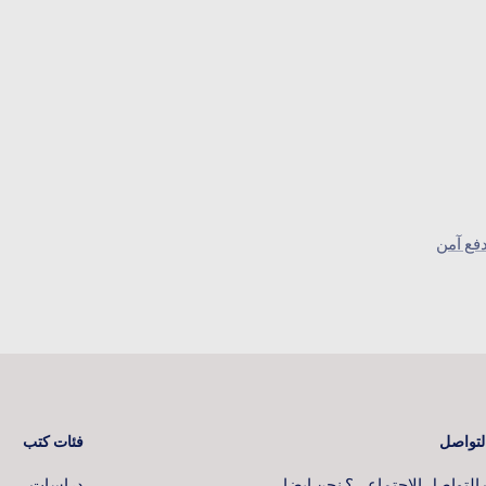
فع آمن
لتواصل
فئات كتب
لتواصل الاجتماعي؟ نحن ايضا،
دراسات