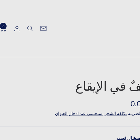
0
الرسالة
الإخبارية
ٌ في الإيقاع
ر
ضريبة
تكلفة الشحن ستحسب عند ادخال العنوان
َّض
ميشال قصير