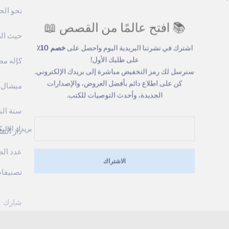
نحو الحد
📚 افتح عالمًا من القصص 📖
حيث الط
اشترك في نشرتنا البريدية اليوم واحصل على
خصم 10٪
على طلبك الأول!
كإله م
سنرسل لك رمز التخفيض مباشرة إلى بريدك الإلكتروني.
كن على اطلاع دائم بأفضل العروض، والإصدارات
ميشال ق
الجديدة، وأحدث التوصيات للكتب.
سنة النشر:
بريدك ال
دار الن
عدد الصف
الاشتراك
تصنيفا
شارك