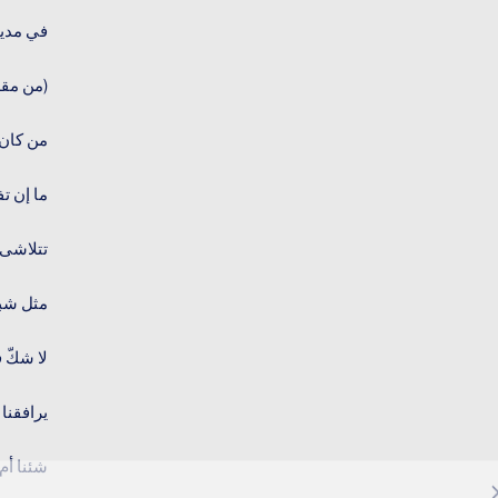
في مدين
(من مقد
من كان 
ما إن تف
تتلاشى
مثل شب
لا شكّ 
يرافقنا 
شئنا أم أ